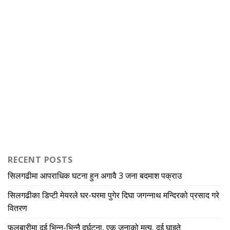
RECENT POSTS
सिलगढीमा आपराधिक घटना हुन अगावै 3 जना बदमाश पक्राउ
सिलगढीका डिप्टी मेयरले घर-घरमा पुगेर दिघा जगन्नाथ मन्दिरको प्रसाद गरे
वितरण
फूलबारीमा दुई भिन्न-भिन्नै दुर्घटना, एक जनाको मृत्यु, दुई घाइते