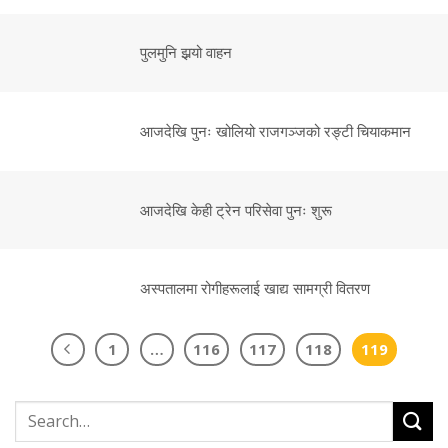
पुलमुनि झर्‍यो वाहन
आजदेखि पुनः खोलियो राजगञ्जको रङ्टी चियाकमान
आजदेखि केही ट्रेन परिसेवा पुनः शुरू
अस्पतालमा रोगीहरूलाई खाद्य सामग्री वितरण
1
…
116
117
118
119