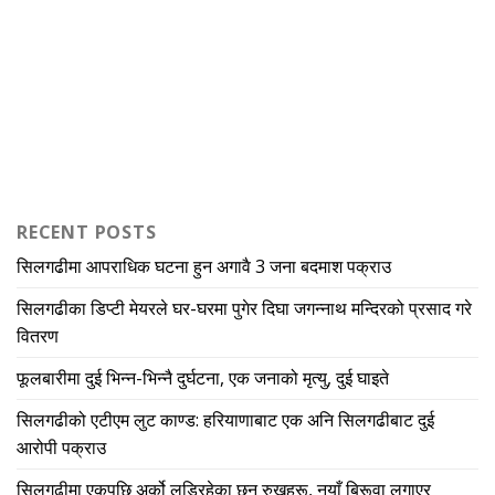
RECENT POSTS
सिलगढीमा आपराधिक घटना हुन अगावै 3 जना बदमाश पक्राउ
सिलगढीका डिप्टी मेयरले घर-घरमा पुगेर दिघा जगन्नाथ मन्दिरको प्रसाद गरे
वितरण
फूलबारीमा दुई भिन्न-भिन्नै दुर्घटना, एक जनाको मृत्यु, दुई घाइते
सिलगढीको एटीएम लुट काण्ड: हरियाणाबाट एक अनि सिलगढीबाट दुई
आरोपी पक्राउ
सिलगढीमा एकपछि अर्को लडिरहेका छन् रुखहरू, नयाँ बिरूवा लगाएर