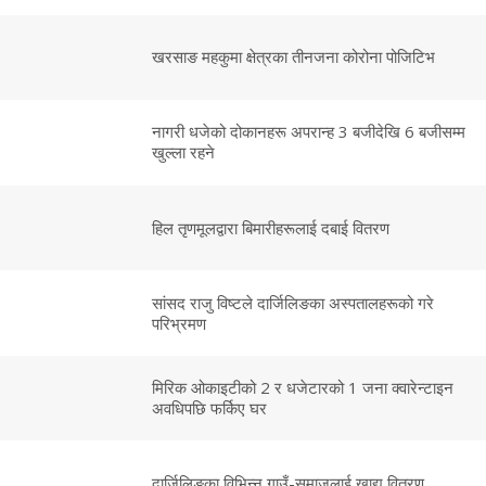
खरसाङ महकुमा क्षेत्रका तीनजना कोरोना पोजिटिभ
नागरी धजेको दोकानहरू अपरान्ह 3 बजीदेखि 6 बजीसम्म
खुल्ला रहने
हिल तृणमूलद्वारा बिमारीहरूलाई दबाई वितरण
सांसद राजु विष्टले दार्जिलिङका अस्पतालहरूको गरे
परिभ्रमण
मिरिक ओकाइटीको 2 र धजेटारको 1 जना क्वारेन्टाइन
अवधिपछि फर्किए घर
दार्जिलिङका विभिन्न गाउँ-समाजलाई खाद्य वितरण