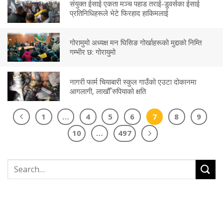
संयुक्त ईसाई एकता मञ्च पहाड तराई-डुवर्सका ईसाई
प्रतिनिधिहरूले भेटे फिरहाद हाकिमलाई
गोरामुमो अध्यक्ष मन घिसिङ गोर्खाहरूको मुद्दाको निम्ति
गम्भीर छ: गोरायुमो
नागरी फार्म चियाबारी स्कुल गाउँको एउटा दोकानमा
आगलागी, लाखौँ रुपियाको क्षति
1
…
4
5
6
7
8
9
10
…
497