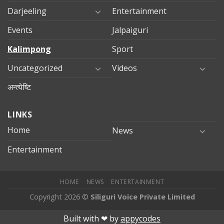
Darjeeling
Entertainment
Events
Jalpaiguri
Kalimpong
Sport
Uncategorized
Videos
अन्त्येष्टि
LINKS
Home
News
Entertainment
HOME
NEWS
ENTERTAINMENT
Copyright 2026 ©
Siliguri Voice Private Limited
jobet
jojobet
mariobet
jojobet giriş
betpark
betpark giriÅ
child
Built with ❤︎ by
appycodes