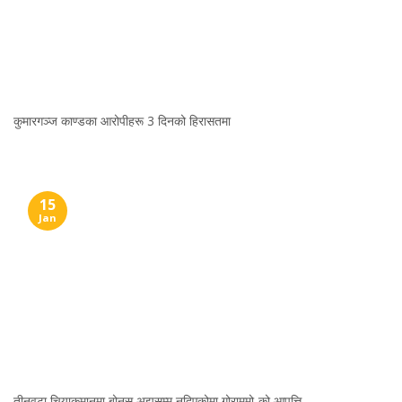
कुमारगञ्ज काण्डका आरोपीहरू 3 दिनको हिरासतमा
15
Jan
तीनवटा चियाकमानमा बोनस अझसम्म नदिएकोमा गोरामुमो-को आपत्ति